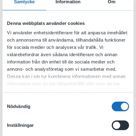
Samtycke
Information
Om
till exempel uppgiftsskyldighet gentemot andra
myndigheter.
Denna webbplats använder cookies
Vi använder enhetsidentifierare för att anpassa innehållet
och annonserna till användarna, tillhandahålla funktioner
för sociala medier och analysera vår trafik. Vi
vidarebefordrar även sådana identifierare och annan
Läs mer
information från din enhet till de sociala medier och
annons- och analysföretag som vi samarbetar med.
Dessa kan i sin tur kombinera informationen med annan
information som du har tillhandahållit eller som de har
Jobba hos oss
samlat in när du har använt deras tjänster.
Samtyckesval
Det här kan vi erbjuda dig som
Nödvändig
medarbetare
Inställningar