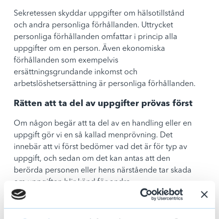
Sekretessen skyddar uppgifter om hälsotillstånd
och andra personliga förhållanden. Uttrycket
personliga förhållanden omfattar i princip alla
uppgifter om en person. Även ekonomiska
förhållanden som exempelvis
ersättningsgrundande inkomst och
arbetslöshetsersättning är personliga förhållanden.
Rätten att ta del av uppgifter prövas först
Om någon begär att ta del av en handling eller en
uppgift gör vi en så kallad menprövning. Det
innebär att vi först bedömer vad det är för typ av
uppgift, och sedan om det kan antas att den
berörda personen eller hens närstående tar skada
om uppgiften blir känd för andra.
I vissa situationer kan en uppgift lämnas ut trots att
den är sekretessbelagd, som a-kassa har vi