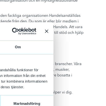
dlemsorganisation och en myndighetsutövande
 den fackliga organisationen Handelsanställdas
istående från den. Du som är eller blir medlem i
m medlemskap i fackförbundet Handels. Att vara
et innebär att du har tillgång till stöd och hjälp
bar eller är arbetssökande.
Om
ssa har du som arbetar inom våra branscher. Våra
andahålla funktioner för
s- och lageranställda, frisörer, musiker,
n information från din enhet
film, television samt yrkesfiskare bosatta i
 tur kombinera informationen
deras tjänster.
år bransch? Kontakta oss så hjälper vi dig.
Marknadsföring