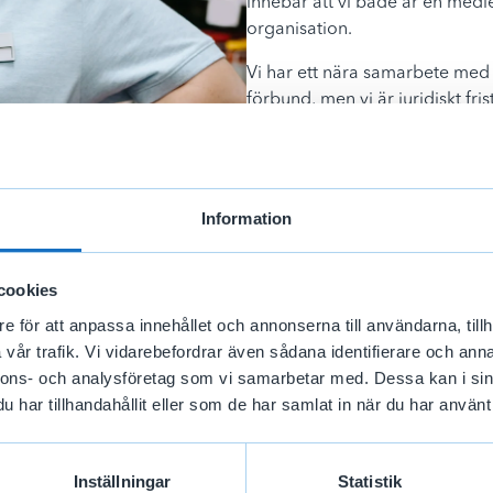
innebär att vi både är en me
organisation.
Vi har ett nära samarbete med
förbund, men vi är juridiskt fr
vår a-kassa kan även ansöka o
medlem i både a-kassan och fack
i arbetslivet oavsett om du job
Information
Våra branscher
cookies
Rätt att bli medlem i vår a-ka
e för att anpassa innehållet och annonserna till användarna, tillh
medlemmar är bland annat butik
vår trafik. Vi vidarebefordrar även sådana identifierare och anna
kulturarbetare inom scenkonst, 
nnons- och analysföretag som vi samarbetar med. Dessa kan i sin
Sverige.
har tillhandahållit eller som de har samlat in när du har använt 
Är du osäker på om du tillhör v
Inställningar
Statistik