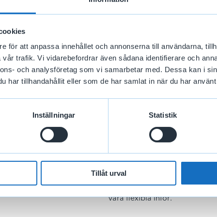
- Att det är ett väldigt flexibel
cookies
sig är väldigt strukturerat sam
arbetsdag så att det funkar med
e för att anpassa innehållet och annonserna till användarna, tillh
det en stor fördel att kunna sty
vår trafik. Vi vidarebefordrar även sådana identifierare och anna
på morgonen. Jag uppskattar oc
nnons- och analysföretag som vi samarbetar med. Dessa kan i sin
en kombination av bra förmåner
har tillhandahållit eller som de har samlat in när du har använt 
sig.
Inställningar
Statistik
Vilka egenskaper tycker
servicehandläggare?
- Det är viktigt att ha en em
Tillåt urval
också bra om man gillar föränd
många olika typer av människo
vara flexibla inför. 