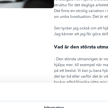
struktur för det dagliga arbete
Det finns en otrolig variation
sin unika livssituation. Det är 
Sen tycker jag också om att hjä
Jag känner att jag får göra sk
Vad är den största utm
- Den största utmaningen är n
hjälpa mer, till exempel när m
på ett beslut. Vi kan ju bara hjäl
det tar tid eller varför det är vik
brukar alltid försöka sätta mig
väldigt långt med att lyssna o
Vad är det bästa med a
Information