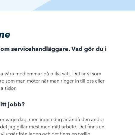
ine
 som servicehandläggare. Vad gör du i
lpa våra medlemmar på olika sätt. Det är vi som
 som man möter när man ringer in till oss eller
a sidor.
itt jobb?
er varje dag, men ingen dag är ändå den andra
et jag gillar mest med mitt arbete. Det finns en
 vi utgår från lagen och det finns en tydlig