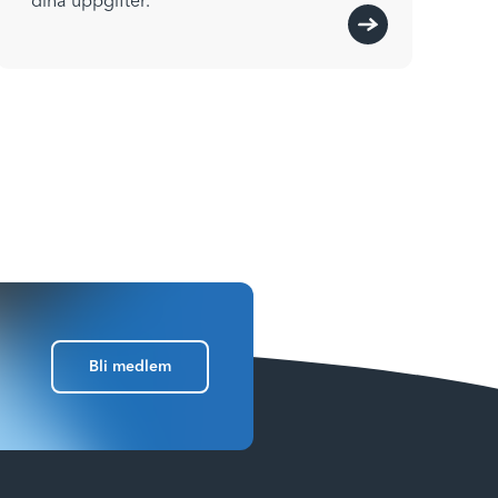
dina uppgifter.
Bli medlem