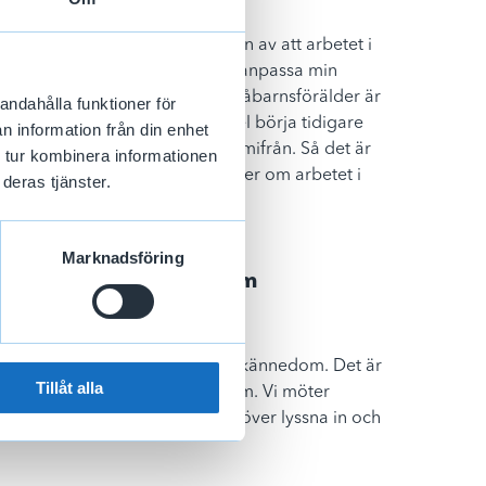
t arbete. Jag gillar kombinationen av att arbetet i 
tidigt som jag har möjlighet att anpassa min 
 livet i övrigt. För mig som småbarnsförälder är 
andahålla funktioner för
ra min arbetstid och till exempel börja tidigare 
n information från din enhet
kså möjligheten att jobba hemifrån. Så det är 
 tur kombinera informationen
 samtidigt som jag också tycker om arbetet i 
deras tjänster.
Marknadsföring
 du är viktiga att ha som 
patisk förmåga och god människokännedom. Det är 
Tillåt alla
ringar och snabbt kan ställa om. Vi möter 
r med olika behov, som vi behöver lyssna in och 