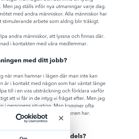
t. Men jag ställs inför nya utmaningar varje dag.
 i mötet med andra människor. Alla människor har
ett stimulerande arbete som aldrig blir tråkigt.
lpa andra människor, att lyssna och finnas där. 
illnad i kontakten med våra medlemmar. 
aningen med ditt jobb?
og när man hamnar i lägen där man inte kan 
an är i kontakt med någon som har väntat länge 
pa till i en viss utsträckning och förklara varför 
tigt att vi får in de intyg vi frågat efter. Men jag 
 in i personens situation. Man kommer ofta 
ch bekräfta de känslor som personen har.
tt jobba på Akassan Handels?
Om