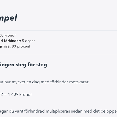
mpel
00 kronor
d förhinder:
5 dagar
gsnivå:
80 procent
ngen steg för steg
 ut hur mycket en dag med förhinder motsvarar.
22 = 1 409 kronor
agar du varit förhindrad multipliceras sedan med det beloppe