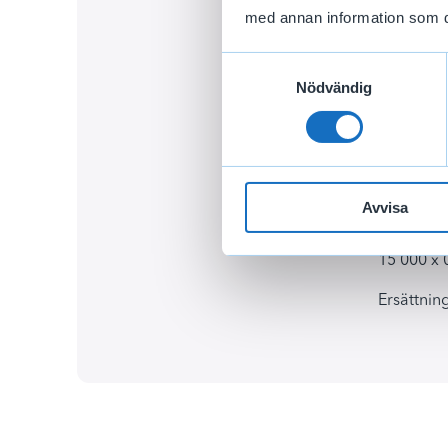
med annan information som du 
Steg 2.
Vi räknar
Samtyckesval
Eftersom 
Nödvändig
20 000 x 
Beloppet 
Steg 3.
Avvisa
Vi räknar 
15 000 x 
Ersättnin