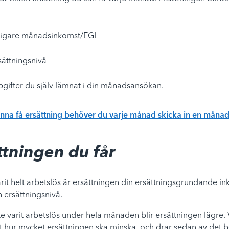
idigare månadsinkomst/EGI
sättningsnivå
gifter du själv lämnat i din månadsansökan.
unna få ersättning behöver du varje månad skicka in en mån
ttningen du får
it helt arbetslös är ersättningen din ersättningsgrundande i
n ersättningsnivå.
te varit arbetslös under hela månaden blir ersättningen lägre. 
ut hur mycket ersättningen ska minska, och drar sedan av det 