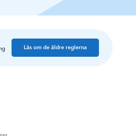
Läs om de äldre reglerna
ing
knas