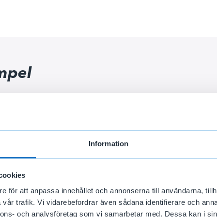
mpel
 månadsinkomst/EGI:
20 000 kronor
arbete:
5 000 kronor
gsnivå:
80 procent
Information
ngen steg för steg
cookies
 ut hur stor del av din tidigare månadsinkomst/EGI du har tjänat
e för att anpassa innehållet och annonserna till användarna, tillh
vår trafik. Vi vidarebefordrar även sådana identifierare och anna
0 000 = 0,25. Lönen motsvarar 25 procent av din tidigare inko
nnons- och analysföretag som vi samarbetar med. Dessa kan i sin