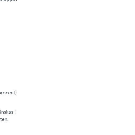
procent)
nskas i
ten.