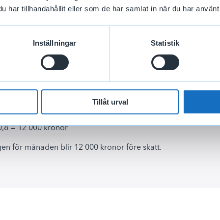
har tillhandahållit eller som de har samlat in när du har använt 
 ut vilket belopp som din ersättning ska beräknas på efter min
du tjänat 25 procent av din tidigare inkomst, återstår 75 proc
Inställningar
Statistik
0,75 = 15 000 kronor.
som din ersättning ska beräknas på är 15 000 kronor.
Tillåt urval
ut hur mycket du får i ersättning utifrån din ersättningsnivå.
0,8 = 12 000 kronor
gen för månaden blir 12 000 kronor före skatt.