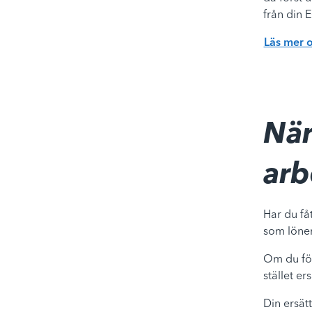
från din 
Läs mer 
När
arb
Har du få
som lönen
Om du för
stället e
Din ersät