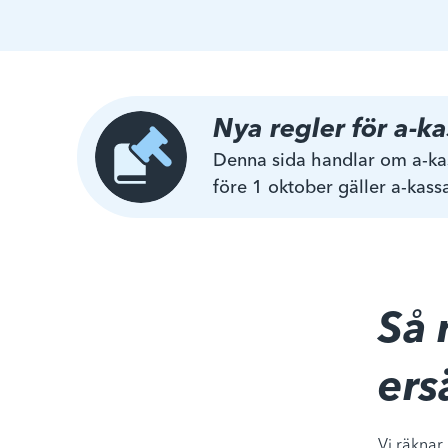
Nya regler för a-k
Denna sida handlar om a-kas
före 1 oktober gäller a-kassa
Så 
ers
Vi räknar