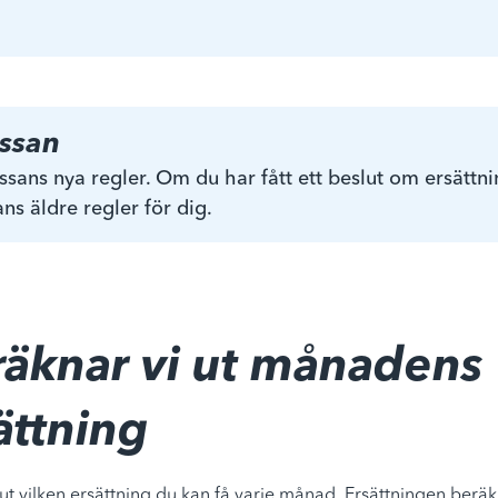
assan
sans nya regler. Om du har fått ett beslut om ersättn
ns äldre regler för dig.
räknar vi ut månadens
ättning
 ut vilken ersättning du kan få varje månad. Ersättningen berä