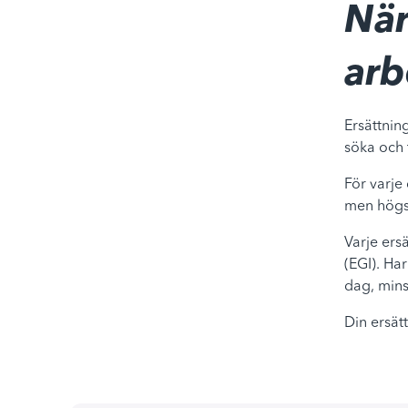
När
arb
Ersättnin
söka och t
För varje
men högs
Varje ers
(EGI). Ha
dag, mins
Din ersät