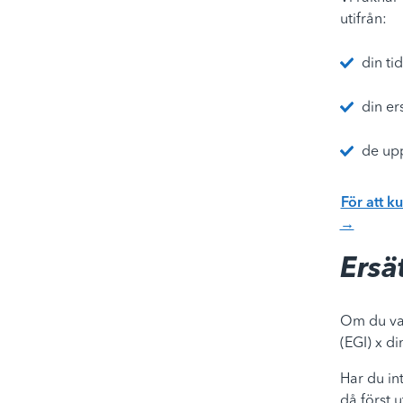
utifrån:
din t
din er
de upp
För att k
→
Ersä
Om du var
(EGI) x di
Har du in
då först 