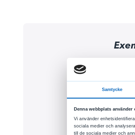
Exe
Tidigare
Lön från 
Ersättnin
Samtycke
Minskni
Steg 1.
Denna webbplats använder 
Vi räknar
Vi använder enhetsidentifierar
procent).
sociala medier och analysera 
5 000 / 2
till de sociala medier och a