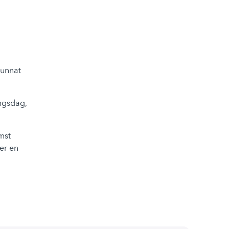
kunnat
ingsdag,
mst
er en