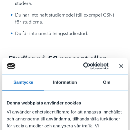
studera.
Du har inte haft studiemedel (till exempel CSN)
för studierna.
Du får inte omställningsstudiestöd.
Studier på 50 procent eller
mer
Samtycke
Information
Om
Du kan få ersättning i högst 20 veckor - om du
fortsätter en utbildning du började innan du blev
arbetslös och uppfyller alla dessa villkor:
Denna webbplats använder cookies
Vi använder enhetsidentifierare för att anpassa innehållet
Du slutade inte ditt tidigare jobb för att börja
och annonserna till användarna, tillhandahålla funktioner
studera
för sociala medier och analysera vår trafik. Vi