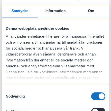
De äldre reglerna gäller bara för dig som fått
beslut om ersättning före den 1 oktober 2025.
Samtycke
Information
Om
Du fortsätter att få ersättning med de äldre
reglerna så länge du har ersättningsdagar kvar. Tar
Denna webbplats använder cookies
dina ersättningsdagar slut kommer vi att pröva din
rätt till en ny ersättningsperiod med de nya
Vi använder enhetsidentifierare för att anpassa innehållet
reglerna.
och annonserna till användarna, tillhandahålla funktioner
för sociala medier och analysera vår trafik. Vi
Läs mer om att få ersättning med de äldre reglerna
vidarebefordrar även sådana identifierare och annan
→
information från din enhet till de sociala medier och
annons- och analysföretag som vi samarbetar med.
Dessa kan i sin tur kombinera informationen med annan
information som du har tillhandahållit eller som de har
samlat in när du har använt deras tjänster.
Samtyckesval
Läs mer i ditt beslut
Nödvändig
Undrar du vilka regler som gäller för dig? I ditt