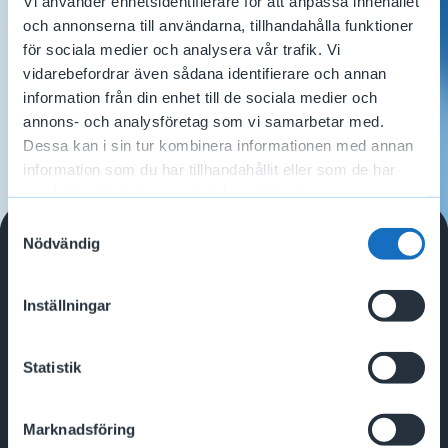
Vi använder enhetsidentifierare för att anpassa innehållet
Din viktigaste försäkring
och annonserna till användarna, tillhandahålla funktioner
för sociala medier och analysera vår trafik. Vi
Bli medlem i Akassan Handels och försäkra
vidarebefordrar även sådana identifierare och annan
information från din enhet till de sociala medier och
din inkomst!
annons- och analysföretag som vi samarbetar med.
Dessa kan i sin tur kombinera informationen med annan
information som du har tillhandahållit eller som de har
Bli medlem
samlat in när du har använt deras tjänster.
Samtyckesval
Nödvändig
Kontakta oss
Inställningar
Har du en fråga?
Frågor och svar
Statistik
Sök i vår FAQ
Marknadsföring
Nyheter