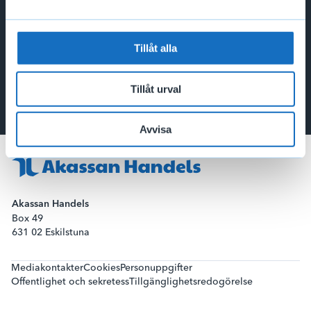
Aktuell information
Om Akassan Handels
Tillåt alla
Mer om oss
Tillåt urval
Avvisa
Akassan Handels
Box 49
631 02 Eskilstuna
Mediakontakter
Cookies
Personuppgifter
Offentlighet och sekretess
Tillgänglighetsredogörelse