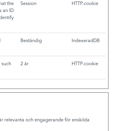
hat the
Session
HTTP-cookie
s an ID
dentify
d
Beständig
IndexeradDB
, such
2 år
HTTP-cookie
är relevanta och engagerande för enskilda