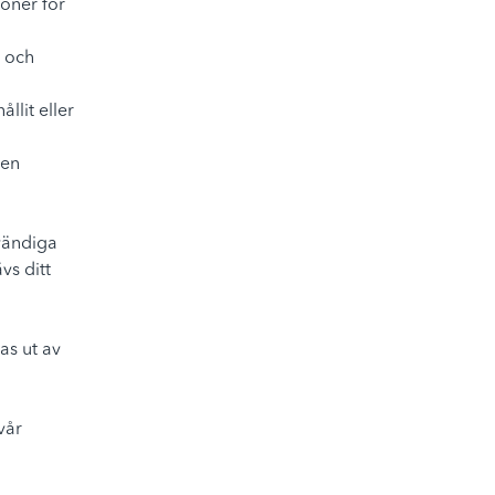
ioner för
a
r och
lit eller
 en
vändiga
vs ditt
as ut av
vår