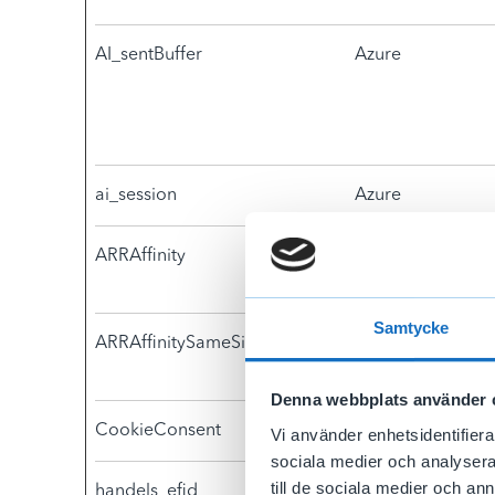
AI_sentBuffer
Azure
ai_session
Azure
ARRAffinity
www.akassanhand
Samtycke
ARRAffinitySameSite
www.akassanhand
Denna webbplats använder 
CookieConsent
Cookiebot
Vi använder enhetsidentifierar
sociala medier och analysera 
till de sociala medier och a
handels_efid
www.akassanhand