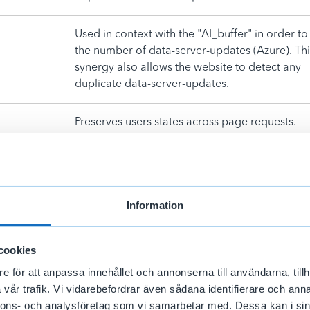
Used in context with the "AI_buffer" in order to 
the number of data-server-updates (Azure). Thi
synergy also allows the website to detect any
duplicate data-server-updates.
Preserves users states across page requests.
els.se
Used to distribute traffic to the website on seve
servers in order to optimise response times.
Information
els.se
Used to distribute traffic to the website on seve
servers in order to optimise response times.
cookies
Indikerar medgivande för cookies.
e för att anpassa innehållet och annonserna till användarna, tillh
vår trafik. Vi vidarebefordrar även sådana identifierare och anna
nnons- och analysföretag som vi samarbetar med. Dessa kan i sin
els.se
Väntande