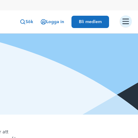
Sök
Logga in
Bli medlem
 att