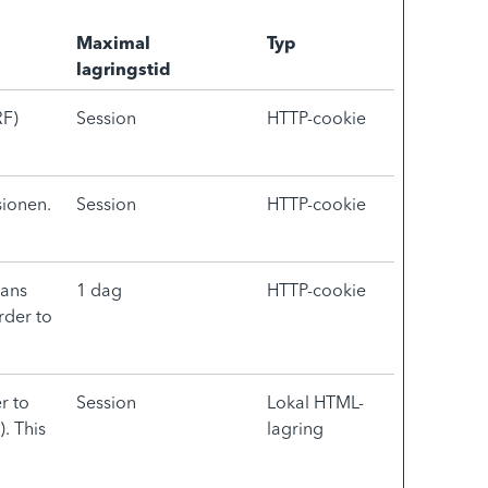
Maximal
Typ
lagringstid
RF)
Session
HTTP-cookie
sionen.
Session
HTTP-cookie
mans
1 dag
HTTP-cookie
order to
r to
Session
Lokal HTML-
. This
lagring