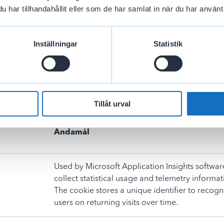
har tillhandahållit eller som de har samlat in när du har använt 
els.se
Saves the user's preferred language on the web
Inställningar
Statistik
Tillåt urval
att förstå hur besökare interagerar med webbplatser genom at
Ändamål
Used by Microsoft Application Insights softwar
collect statistical usage and telemetry informat
The cookie stores a unique identifier to recogn
users on returning visits over time.