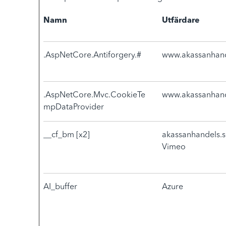
Namn
Utfärdare
.AspNetCore.Antiforgery.#
www.akassanhand
.AspNetCore.Mvc.CookieTe
www.akassanhand
mpDataProvider
__cf_bm [x2]
akassanhandels.
Vimeo
AI_buffer
Azure