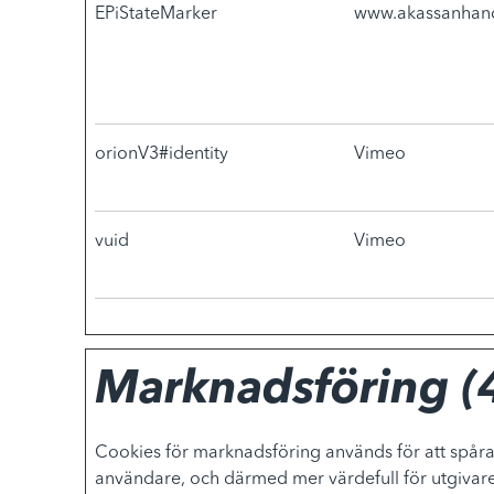
EPiStateMarker
www.akassanhand
orionV3#identity
Vimeo
vuid
Vimeo
Marknadsföring (
Cookies för marknadsföring används för att spåra
användare, och därmed mer värdefull för utgivar