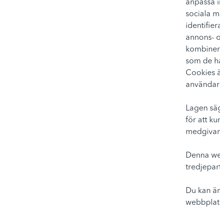
anpassa i
sociala m
identifie
annons- o
kombinera
som de ha
Cookies ä
användare
Lagen säg
för att k
medgivan
Denna web
tredjepar
Du kan änd
webbplat