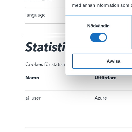
med annan information som du 
language
www.akassanhand
Samtyckesval
Nödvändig
Statistik (4)
Avvisa
Cookies för statistik hjälper en webbplatsägare 
Namn
Utfärdare
ai_user
Azure