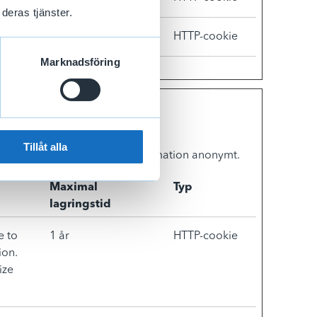
deras tjänster.
site.
Session
HTTP-cookie
Marknadsföring
Tillåt alla
t samla och rapportera in information anonymt.
Maximal
Typ
lagringstid
e to
1 år
HTTP-cookie
ion.
ize