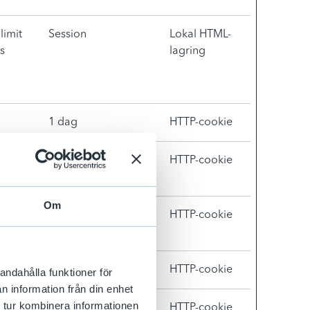
limit
Session
Lokal HTML-
s
lagring
1 dag
HTTP-cookie
ral
Session
HTTP-cookie
Om
ral
Session
HTTP-cookie
1 år
HTTP-cookie
andahålla funktioner för
n information från din enhet
 tur kombinera informationen
Session
HTTP-cookie