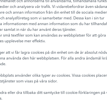
nnehållet och annonserna till användarna, tillhandahålla funkt
edier och analysera vår trafik. Vi vidarebefordrar även sådan
rare och annan information från din enhet till de sociala medie
ch analysföretag som vi samarbetar med. Dessa kan i sin tur
 informationen med annan information som du har tillhandahål
r samlat in när du har använt deras tjänster.
r små textfiler som kan användas av webbplatser för att göra
s upplevelse mer effektiv.
er att vi får lagra cookies på din enhet om de är absolut nöd
unna använda den här webbplatsen. För alla andra ändamål krä
de.
bplats använder olika typer av cookies. Vissa cookies placer
tstjänster som visas på våra sidor.
ra eller dra tillbaka ditt samtycke till cookie-förklaringen på 
s.