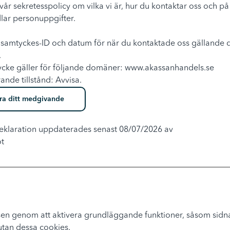
vår sekretesspolicy om vilka vi är, hur du kontaktar oss och på 
lar personuppgifter.
 samtyckes-ID och datum för när du kontaktade oss gällande d
.
ycke gäller för följande domäner: www.akassanhandels.se
rande tillstånd: Avvisa.
ra ditt medgivande
klaration uppdaterades senast 08/07/2026 av
t
n genom att aktivera grundläggande funktioner, såsom sidna
utan dessa cookies.