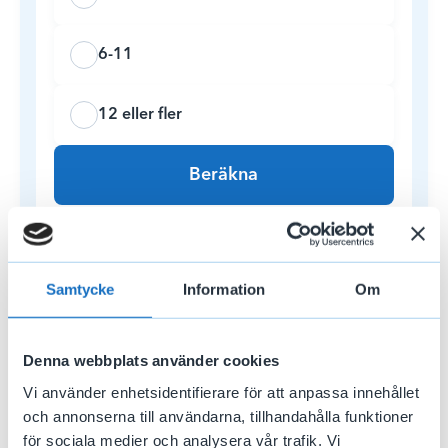
6-11
12 eller fler
Beräkna
Du kan få upp till*
Samtycke
Information
Om
-
kr i månaden och
-
dagar
Denna webbplats använder cookies
Vi använder enhetsidentifierare för att anpassa innehållet
Din ersättningsgrundande inkomst
och annonserna till användarna, tillhandahålla funktioner
(EGI) är
X
kr och din ersättningsnivå
för sociala medier och analysera vår trafik. Vi