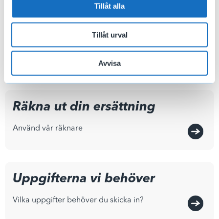
Tillåt alla
Villkor för ersättning
Tillåt urval
Vad krävs för att få ersättning?
Avvisa
Räkna ut din ersättning
Använd vår räknare
Uppgifterna vi behöver
Vilka uppgifter behöver du skicka in?