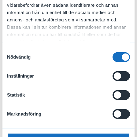
är
X
procent av din EGI.
Läs mer om
vidarebefordrar även sådana identifierare och annan
hur vi räknar ut ersättningen.
information från din enhet till de sociala medier och
annons- och analysföretag som vi samarbetar med.
Dessa kan i sin tur kombinera informationen med annan
* Detta är en endast uppskattning över vilken ersättning du
kan få. När vi fattar ett beslut tar vi hänsyn till fler uppgifter
information som du har tillhandahållit eller som de har
som kan påverka ersättningen.
samlat in när du har använt deras tjänster.
Samtyckesval
Nödvändig
Inställningar
Läs mer
Statistik
Söka ersättning
Marknadsföring
Så gör du steg för steg