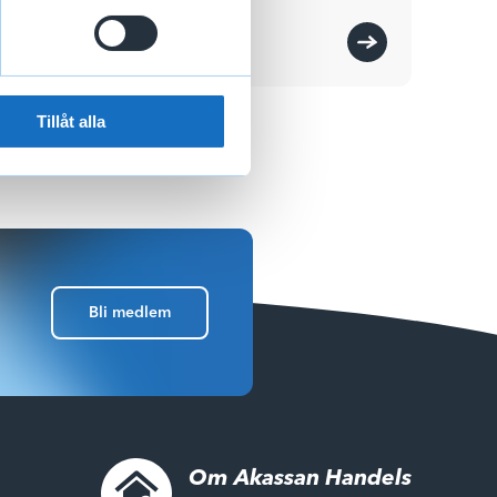
rättigheter?
Tillåt alla
Bli medlem
Om Akassan Handels