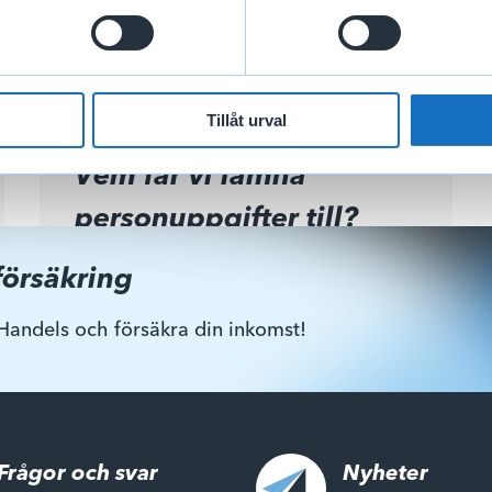
de rättsliga grunderna?
Tillåt urval
Vem får vi lämna
personuppgifter till?
försäkring
Handels och försäkra din inkomst!
Frågor och svar
Nyheter