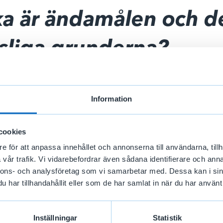
ka är ändamålen och d
tsliga grunderna?
 en sammanställning på ändamålen och de rättsliga grunderna
gar vi gör.
Information
anställningen →
cookies
e för att anpassa innehållet och annonserna till användarna, tillh
vår trafik. Vi vidarebefordrar även sådana identifierare och anna
nnons- och analysföretag som vi samarbetar med. Dessa kan i sin
har tillhandahållit eller som de har samlat in när du har använt 
Vad är ändamålen och
Inställningar
Statistik