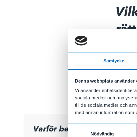
Vil
rät
Här finns
behandlin
Samtycke
Läs samm
Denna webbplats använder 
Vi använder enhetsidentifierar
sociala medier och analysera 
till de sociala medier och a
med annan information som du 
Samtyckesval
Varför behandlar vi dina
Nödvändig